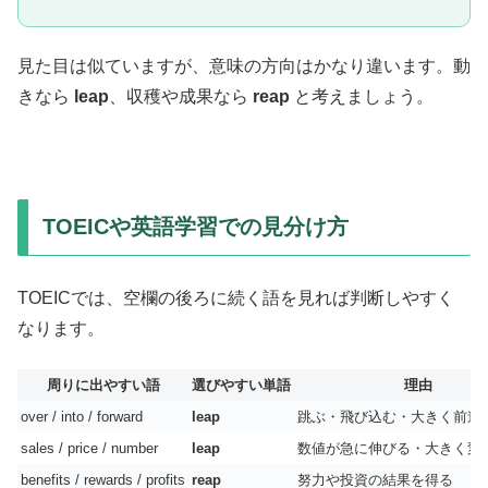
見た目は似ていますが、意味の方向はかなり違います。動
きなら
leap
、収穫や成果なら
reap
と考えましょう。
TOEICや英語学習での見分け方
TOEICでは、空欄の後ろに続く語を見れば判断しやすく
なります。
周りに出やすい語
選びやすい単語
理由
over / into / forward
leap
跳ぶ・飛び込む・大きく前進
sales / price / number
leap
数値が急に伸びる・大きく変
benefits / rewards / profits
reap
努力や投資の結果を得る