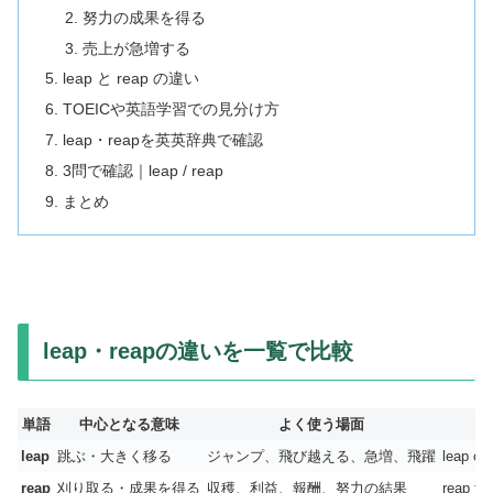
努力の成果を得る
売上が急増する
leap と reap の違い
TOEICや英語学習での見分け方
leap・reapを英英辞典で確認
3問で確認｜leap / reap
まとめ
leap・reapの違いを一覧で比較
単語
中心となる意味
よく使う場面
leap
跳ぶ・大きく移る
ジャンプ、飛び越える、急増、飛躍
leap ove
reap
刈り取る・成果を得る
収穫、利益、報酬、努力の結果
reap the