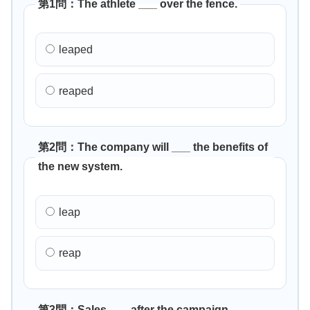
第1問：The athlete ___ over the fence.
leaped
reaped
第2問：The company will ___ the benefits of
the new system.
leap
reap
第3問：Sales ___ after the campaign.