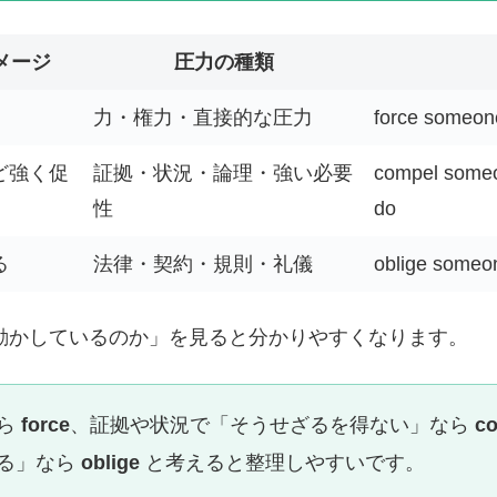
メージ
圧力の種類
力・権力・直接的な圧力
force someon
ど強く促
証拠・状況・論理・強い必要
compel someon
性
do
る
法律・契約・規則・礼儀
oblige someon
動かしているのか」を見ると分かりやすくなります。
なら
force
、証拠や状況で「そうせざるを得ない」なら
c
る」なら
oblige
と考えると整理しやすいです。