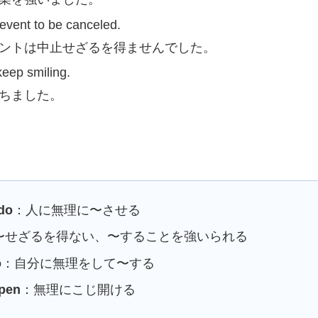
event to be canceled.
ントは中止せざるを得ませんでした。
keep smiling.
ちました。
do
：人に無理に〜させる
〜せざるを得ない、〜することを強いられる
o
：自分に無理をして〜する
open
：無理にこじ開ける