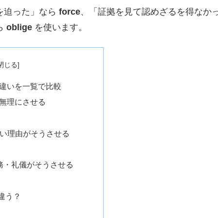
を迫った」なら
force
、「証拠を見て認めざるを得なか
ら
oblige
を使います。
igeの違いを一覧で比較
で無理にさせる
・強い理由がそうさせる
義務・礼儀がそうさせる
違う？