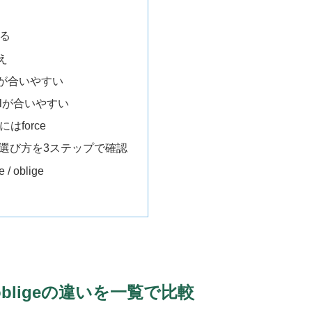
る
え
eが合いやすい
elが合いやすい
force
ligeの選び方を3ステップで確認
/ oblige
e・obligeの違いを一覧で比較