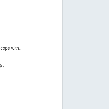
pe with。
る。