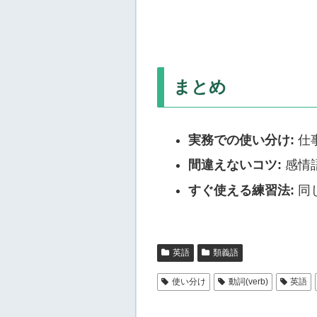
まとめ
実務での使い分け:
仕事
間違えないコツ:
感情語（
すぐ使える練習法:
同じ
英語
類義語
使い分け
動詞(verb)
英語