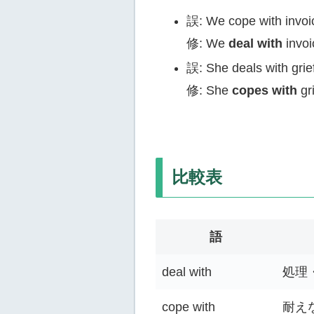
誤: We cope with inv
修: We
deal with
invoi
誤: She deals with gr
修: She
copes with
gri
比較表
語
deal with
処理
cope with
耐え