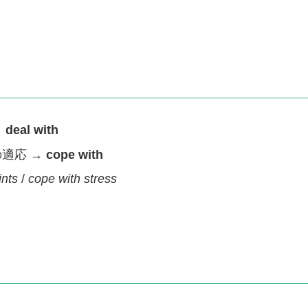
→
deal with
の適応 →
cope with
ints
/
cope with stress