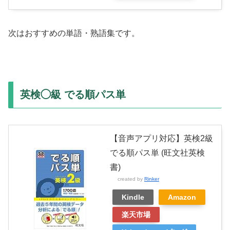
次はおすすめの単語・熟語集です。
英検◯級 でる順パス単
【音声アプリ対応】英検2級
でる順パス単 (旺文社英検
書)
created by
Rinker
Kindle
Amazon
楽天市場