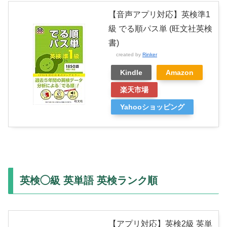
【音声アプリ対応】英検準1
級 でる順パス単 (旺文社英検
書)
created by
Rinker
Kindle
Amazon
楽天市場
Yahooショッピング
英検◯級 英単語 英検ランク順
【アプリ対応】英検2級 英単