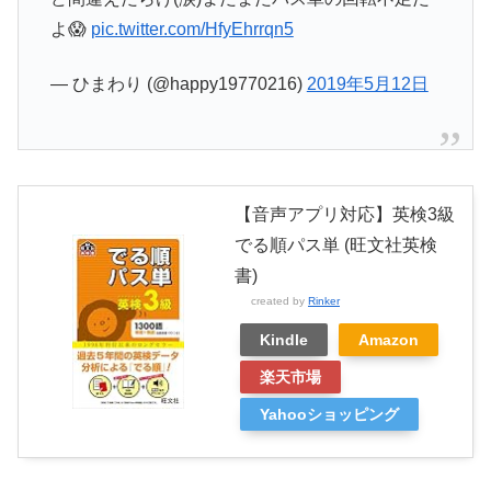
よ😱
pic.twitter.com/HfyEhrrqn5
— ひまわり (@happy19770216)
2019年5月12日
【音声アプリ対応】英検3級
でる順パス単 (旺文社英検
書)
created by
Rinker
Kindle
Amazon
楽天市場
Yahooショッピング