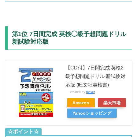
第1位 7日間完成 英検◯級予想問題ドリル
新試験対応版
【CD付】7日間完成 英検2
級予想問題ドリル 新試験対
応版 (旺文社英検書)
created by
Rinker
Amazon
楽天市場
Yahooショッピング
☆ポイント☆