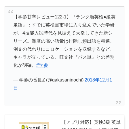
【学参甘辛レビュー122-1】『ランク順英検●級英
単語』：すでに英検書市場に入り込んでいた学研
が、4技能入試時代を見据えて大挙してきた新シ
リーズ。難度の高い語彙は排除し頻出語を精選、
例文の代わりにコロケーションを収録するなど、
キャラが立っている。旺文社『パス単』との差別
化が明確。
#学参
— 学参の番長ℤ (@gakusaninochi)
2018年12月1
日
【アプリ対応】英検3級 英単