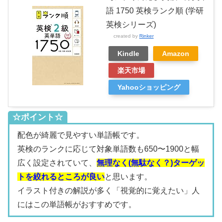
語 1750 英検ランク順 (学研
英検シリーズ)
created by
Rinker
Kindle
Amazon
楽天市場
Yahooショッピング
☆ポイント☆
配色が綺麗で見やすい単語帳です。
英検のランクに応じて対象単語数も650〜1900と幅
広く設定されていて、
無理なく(無駄なく？)ターゲッ
トを絞れるところが良い
と思います。
イラスト付きの解説が多く「視覚的に覚えたい」人
にはこの単語帳がおすすめです。