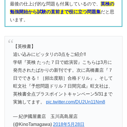
最後の仕上げ的な問題も付属しているので、
英検の
勉強開始から試験の直前まで役に立つ問題集
だと思
います。
【英検書】
追い込みにピッタリの3点をご紹介!!
学研『英検 たった７日で総演習』こちらは3月に
発売されたばかりの新刊です。次に高橋書店『７
日でできる！［頻出度順］合格ドリル』。そして
旺文社『予想問題ドリル７日間完成』旺文社は、
英検書全点プラスポイントキャンペーン5/31まで
実施してます。
pic.twitter.com/DU2Un11Nm8
— 紀伊國屋書店 玉川高島屋店
(@KinoTamagawa)
2018年5月28日