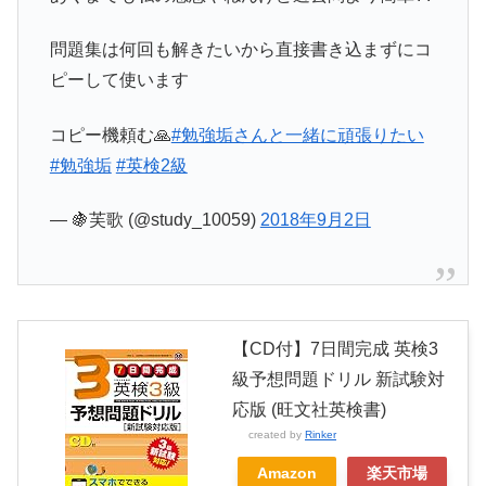
問題集は何回も解きたいから直接書き込まずにコ
ピーして使います
コピー機頼む🙏
#勉強垢さんと一緒に頑張りたい
#勉強垢
#英検2級
— 🍇芙歌 (@study_10059)
2018年9月2日
【CD付】7日間完成 英検3
級予想問題ドリル 新試験対
応版 (旺文社英検書)
created by
Rinker
Amazon
楽天市場