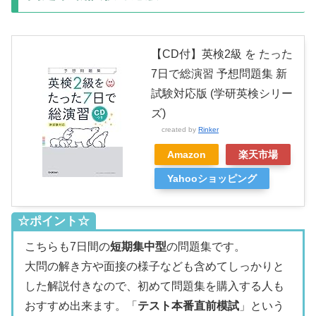
【CD付】英検2級 を たった
7日で総演習 予想問題集 新
試験対応版 (学研英検シリー
ズ)
created by
Rinker
Amazon
楽天市場
Yahooショッピング
☆ポイント☆
こちらも7日間の
短期集中型
の問題集です。
大問の解き方や面接の様子なども含めてしっかりと
した解説付きなので、初めて問題集を購入する人も
おすすめ出来ます。「
テスト本番直前模試
」という