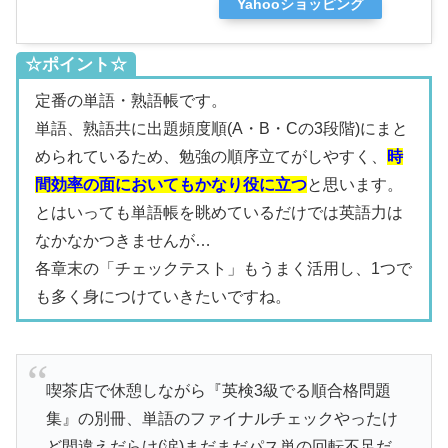
Yahooショッピング
☆ポイント☆
定番の単語・熟語帳です。
単語、熟語共に出題頻度順(A・B・Cの3段階)にまと
められているため、勉強の順序立てがしやすく、
時
間効率の面においてもかなり役に立つ
と思います。
とはいっても単語帳を眺めているだけでは英語力は
なかなかつきませんが…
各章末の「チェックテスト」もうまく活用し、1つで
も多く身につけていきたいですね。
喫茶店で休憩しながら『英検3級でる順合格問題
集』の別冊、単語のファイナルチェックやったけ
ど間違えだらけ(涙)まだまだパス単の回転不足だ