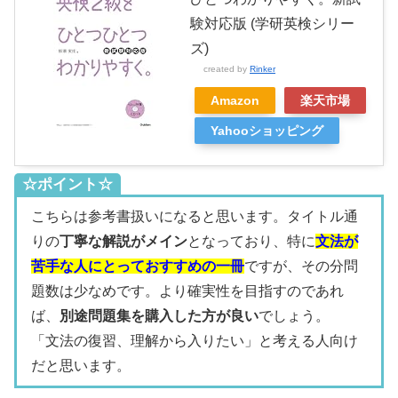
験対応版 (学研英検シリー
ズ)
created by
Rinker
Amazon
楽天市場
Yahooショッピング
☆ポイント☆
こちらは参考書扱いになると思います。タイトル通
りの
丁寧な解説がメイン
となっており、特に
文法が
苦手な人にとっておすすめの一冊
ですが、その分問
題数は少なめです。より確実性を目指すのであれ
ば、
別途問題集を購入した方が良い
でしょう。
「文法の復習、理解から入りたい」と考える人向け
だと思います。