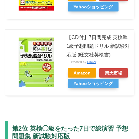
Yahooショッピング
【CD付】7日間完成 英検準
1級予想問題ドリル 新試験対
応版 (旺文社英検書)
created by
Rinker
Amazon
楽天市場
Yahooショッピング
第2位 英検◯級をたった7日で総演習 予想
問題集 新試験対応版