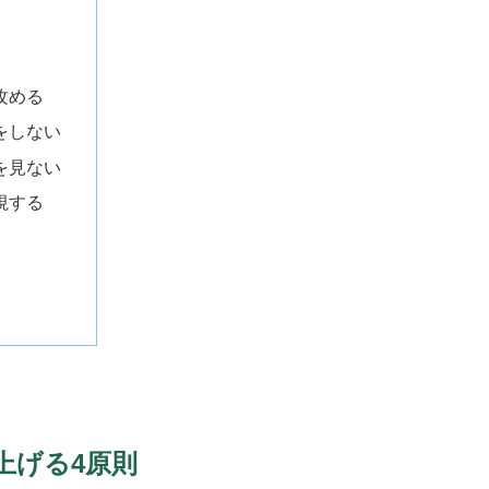
）
攻める
をしない
を見ない
視する
上げる4原則