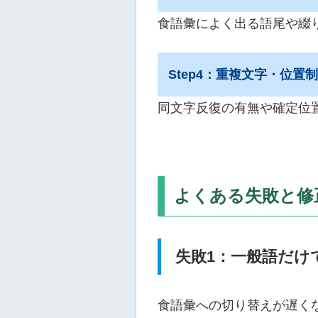
食語彙によく出る語尾や綴
Step4：重複文字・位置
同文字反復の有無や確定位
よくある失敗と修
失敗1：一般語だけ
食語彙への切り替えが遅く