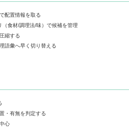
で配置情報を取る
リ（食材/調理法/味）で候補を管理
圧縮する
理語彙へ早く切り替える
る
置・有無を判定する
中心