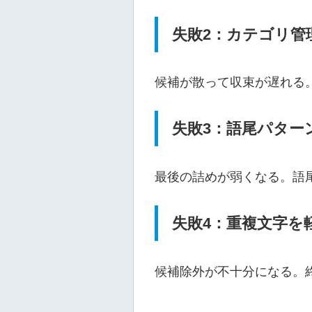
失敗2：カテゴリ管
候補が散って収束が遅れる
失敗3：語尾パター
最後の詰めが弱くなる。語
失敗4：重複文字を
候補除外が不十分になる。